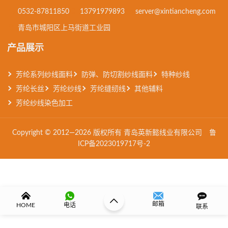
0532-87811850
13791979893
server@xintiancheng.com
青岛市城阳区上马街道工业园
产品展示
芳纶系列纱线面料
防弹、防切割纱线面料
特种纱线
芳纶长丝
芳纶纱线
芳纶缝纫线
其他辅料
芳纶纱线染色加工
Copyright © 2012—2026 版权所有 青岛英新懿线业有限公司
鲁
ICP备2023019717号-2
邮箱
HOME
电话
联系