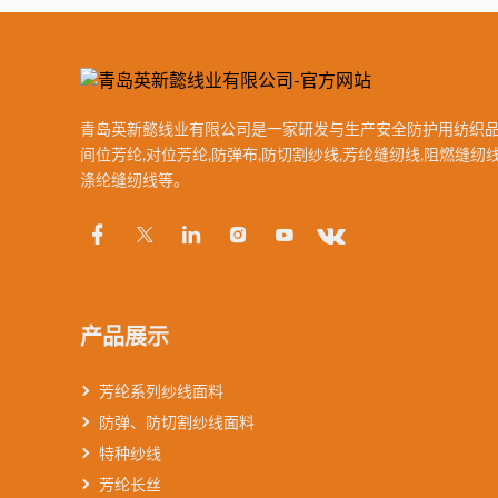
青岛英新懿线业有限公司是一家研发与生产安全防护用纺织品
间位芳纶,对位芳纶,防弹布,防切割纱线,芳纶缝纫线,阻燃缝纫线
涤纶缝纫线等。
产品展示
芳纶系列纱线面料
防弹、防切割纱线面料
特种纱线
芳纶长丝