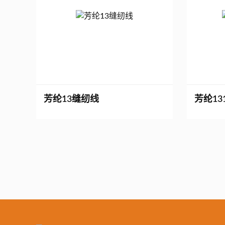
芳纶13缝纫线
芳纶13