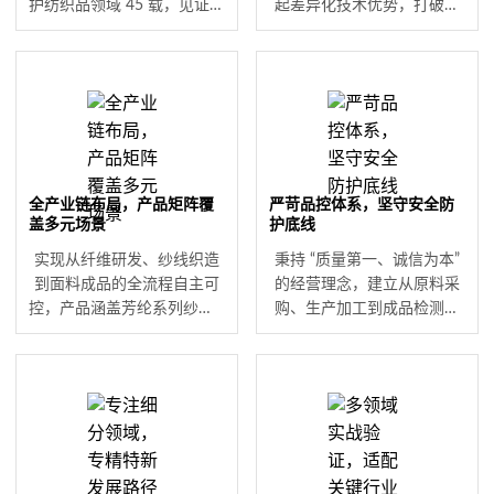
护纺织品领域 45 载，见证行
起差异化技术优势，打破高
业发展变迁，积累了丰富的
端防护材料进口依赖痛点。
产业化经验与稳定客户群
从特种纤维长丝到防弹防切
体。历经市场检验的品牌口
割面料，全系列产品均围绕
碑，成为消防、军警、石化
高温、燃烧、切割等极端环
等关键领域客户的可靠选
境防护需求设计，性能指标
择，是企业可持续发展的坚
符合行业严苛标准，为作业
实根基。
人员筑起 “科技铠甲”。
全产业链布局，产品矩阵覆
严苛品控体系，坚守安全防
盖多元场景
护底线
实现从纤维研发、纱线织造
秉持 “质量第一、诚信为本”
到面料成品的全流程自主可
的经营理念，建立从原料采
控，产品涵盖芳纶系列纱线 /
购、生产加工到成品检测的
面料、特种纤维长丝、芳纶
全链条品控机制。产品均通
缝纫线等核心品类。精准适
过相关安全防护标准认证，
配消防救援、石油石化、军
在阻燃耐高温、防切割、耐
警装备、电力作业、抢险救
磨等关键性能上表现优异，
灾等多领域场景，可满足不
确保每一件产品都能在极端
同行业的专业化防护需求。
环境下稳定发挥防护作用。