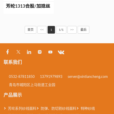
芳纶1313合股/加捻丝
<<
>>
首页
1
1/1
最后
联系我们
0532-87811850
13791979893
server@xintiancheng.com
青岛市城阳区上马街道工业园
产品展示
芳纶系列纱线面料
防弹、防切割纱线面料
特种纱线